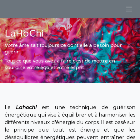
Se rendre au contenu
LaHoChi
Votre âme sait toujours ce dont elle a besoin pour
guérir.
Tout ce que vous avez à faire c'est de mettre en
sourdine votre égo et votre esprit.
Le
Lahochi
est une technique de guérison
énergétique qui vise à équilibrer et à harmoniser les
différents niveaux d'énergie du corps. Il est basé sur
le principe que tout est énergie et que les
déséquilibres énergétiques peuvent entraîner des